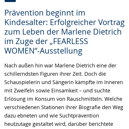
Zur
Aktiviere
Ein
Prävention beginnt im
Leichten
Audio-
Video
Kindesalter: Erfolgreicher Vortrag
Sprache
Unterstützung.
in
zum Leben der Marlene Dietrich
wechseln.
Deutscher
Gebärdensprache
im Zuge der „FEARLESS
wird
WOMEN“-Ausstellung
angezeigt.
Nach außen hin war Marlene Dietrich eine der
schillerndsten Figuren ihrer Zeit. Doch die
Schauspielerin und Sängerin kämpfte im Inneren
mit Zweifeln sowie Einsamkeit – und suchte
Erlösung im Konsum von Rauschmitteln. Welche
verschiedenen Stationen ihrer Biografie den Weg
dazu ebneten und wie Suchtprävention
heutzutage gestaltet wird, darüber berichtete