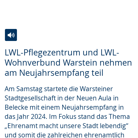
Zur
Aktiviere
Ein
LWL-Pflegezentrum und LWL-
Leichten
Audio-
Video
Wohnverbund Warstein nehmen
Sprache
Unterstützung.
in
am Neujahrsempfang teil
wechseln.
Deutscher
Gebärdensprache
Am Samstag startete die Warsteiner
wird
Stadtgesellschaft in der Neuen Aula in
angezeigt.
Belecke mit einem Neujahrsempfang in
das Jahr 2024. Im Fokus stand das Thema
„Ehrenamt macht unsere Stadt lebendig“
und somit die zahlreichen ehrenamtlich