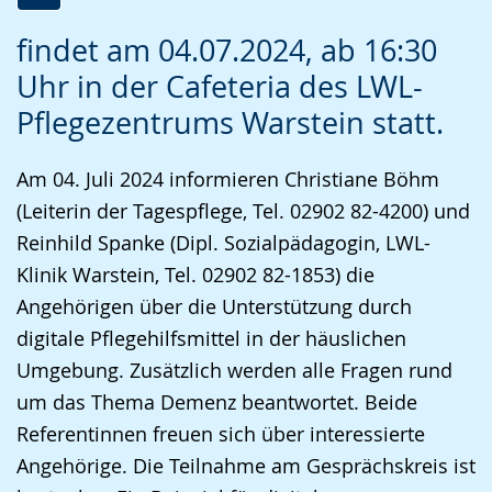
Zur
Aktiviere
Ein
findet am 04.07.2024, ab 16:30
Leichten
Audio-
Video
Uhr in der Cafeteria des LWL-
Sprache
Unterstützung.
in
Pflegezentrums Warstein statt.
wechseln.
Deutscher
Gebärdensprache
Am 04. Juli 2024 informieren Christiane Böhm
wird
(Leiterin der Tagespflege, Tel. 02902 82-4200) und
angezeigt.
Reinhild Spanke (Dipl. Sozialpädagogin, LWL-
Klinik Warstein, Tel. 02902 82-1853) die
Angehörigen über die Unterstützung durch
digitale Pflegehilfsmittel in der häuslichen
Umgebung. Zusätzlich werden alle Fragen rund
um das Thema Demenz beantwortet. Beide
Referentinnen freuen sich über interessierte
Angehörige. Die Teilnahme am Gesprächskreis ist